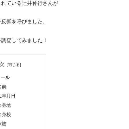
られている辻井伸行さんが
で反響を呼びました。
を調査してみました！
次
ィール
名前
生年月日
出身地
出身校
家族