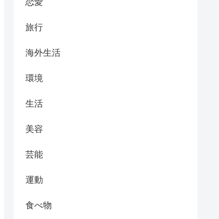
恋愛
旅行
海外生活
環境
生活
美容
芸能
運動
食べ物