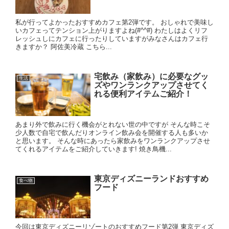
私が行ってよかったおすすめカフェ第2弾です。 おしゃれで美味し
いカフェってテンション上がりますよね(#^^#) わたしはよくリフ
レッシュしにカフェに行ったりしていますがみなさんはカフェ行
きますか？ 阿佐美冷蔵 こちら...
宅飲み（家飲み）に必要なグッ
生活
ズやワンランクアップさせてく
れる便利アイテムご紹介！
あまり外で飲みに行く機会がとれない世の中ですが そんな時こそ
少人数で自宅で飲んだりオンライン飲み会を開催する人も多いか
と思います。 そんな時にあったら家飲みをワンランクアップさせ
てくれるアイテムをご紹介していきます! 焼き鳥機...
東京ディズニーランドおすすめ
食べ物
フード
今回は東京ディズニーリゾートのおすすめフード第2弾 東京ディズ