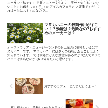
ニーランド編です！ 定番メニューを中心に、意外と知られていな
いこともお伝えします(^_-)-☆ アイスカフェモカ 大定番ですが、こ
れは本当におすすめなので...
マヌカハニーの殺菌作用がすご
生活
い！？効能は？危険なの?おすす
めのメーカーは？
オーストラリア・ニュージーランドのお土産の代表格といえばマ
ヌカハニーです。 マヌカハニーには多くの効能があることはよく
知られています。 では実際にどんな効能があるのか?なんでマヌカ
ハニーは有名なのか?振り返りたいと思います。 ...
おすすめカフェ まだまだ行くよ～！
夏に行きたい！美味しいかき氷屋さん