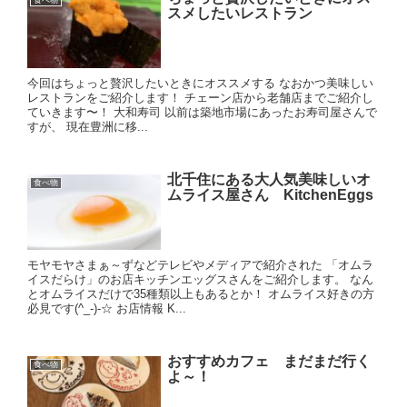
食べ物
スメしたいレストラン
今回はちょっと贅沢したいときにオススメする なおかつ美味しい
レストランをご紹介します！ チェーン店から老舗店までご紹介し
ていきます〜！ 大和寿司 以前は築地市場にあったお寿司屋さんで
すが、 現在豊洲に移...
北千住にある大人気美味しいオ
食べ物
ムライス屋さん KitchenEggs
モヤモヤさまぁ～ずなどテレビやメディアで紹介された 「オムラ
イスだらけ」のお店キッチンエッグスさんをご紹介します。 なん
とオムライスだけで35種類以上もあるとか！ オムライス好きの方
必見です(^_-)-☆ お店情報 K...
おすすめカフェ まだまだ行く
食べ物
よ～！