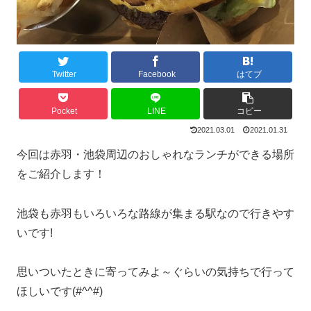
Twitter
Facebook
はてブ
Pocket
LINE
コピー
2021.03.01
2021.01.31
今回は赤羽・池袋周辺のおしゃれなランチができる場所
をご紹介します！
池袋も赤羽もいろいろな路線が集まる駅なので行きやす
いです!
思いついたときに寄ってみよ～ぐらいの気持ちで行って
ほしいです(#^^#)